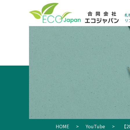
札
リ
HOME
>
YouTube
>
【