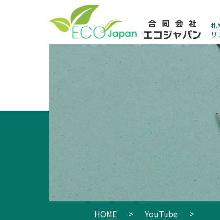
札
リ
HOME
>
YouTube
>