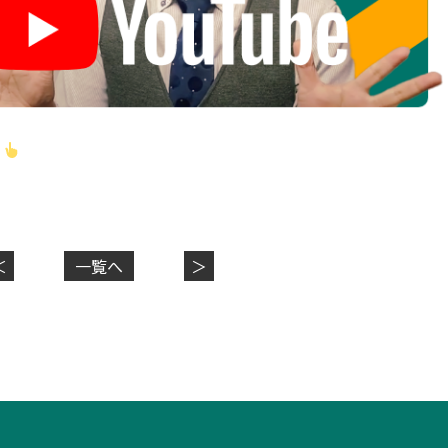
！
＜
一覧へ
＞