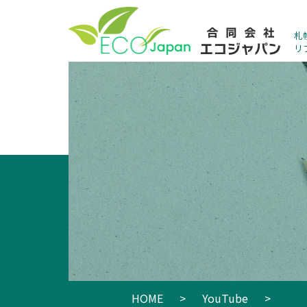
札
リ
HOME
>
YouTube
>