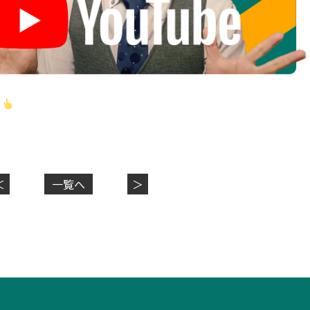
！
＜
一覧へ
＞