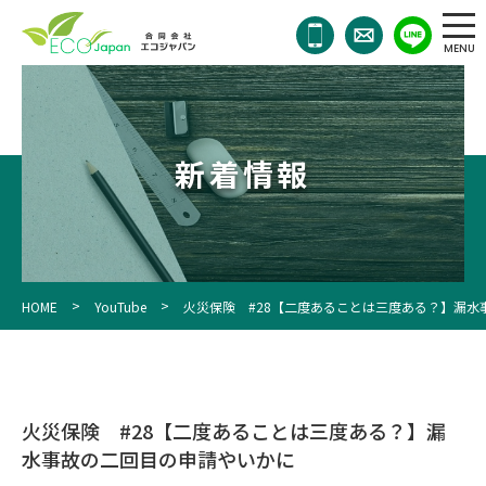
011-
768-
7911
OPEN
10:00
／
新着情報
CLOSE
18:00
>
>
HOME
YouTube
火災保険 #28【二度あることは三度ある？】漏水
火災保険 #28【二度あることは三度ある？】漏
水事故の二回目の申請やいかに