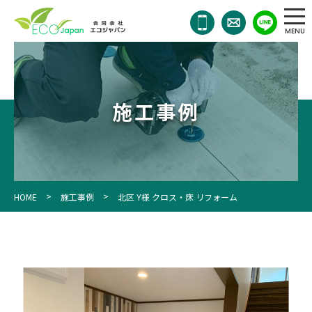
011-
768-
7911
OPEN
10:00
／
施工事例
CLOSE
18:00
>
>
HOME
施工事例
北区 Y様 クロス・床 リフォーム