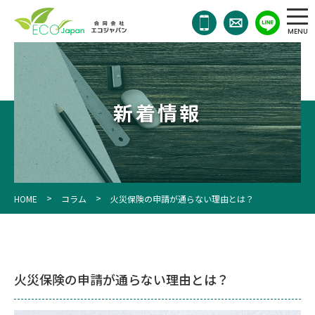
011-
768-
7911
OPEN
10:00
／
新着情報
CLOSE
18:00
>
>
HOME
コラム
火災保険の申請が通らない理由とは？
火災保険の申請が通らない理由とは？