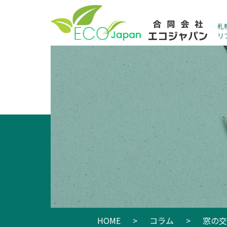
札
リ
HOME
>
コラム
>
窓の交